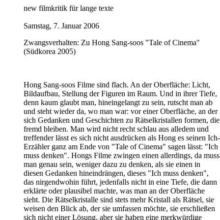
new filmkritik für lange texte
Samstag, 7. Januar 2006
Zwangsverhalten: Zu Hong Sang-soos "Tale of Cinema"
(Südkorea 2005)
Hong Sang-soos Filme sind flach. An der Oberfläche: Licht,
Bildaufbau, Stellung der Figuren im Raum. Und in ihrer Tiefe,
denn kaum glaubt man, hineingelangt zu sein, rutscht man ab
und steht wieder da, wo man war: vor einer Oberfläche, an der
sich Gedanken und Geschichten zu Rätselkristallen formen, die
fremd bleiben. Man wird nicht recht schlau aus alledem und
treffender lässt es sich nicht ausdrücken als Hong es seinen Ich-
Erzähler ganz am Ende von "Tale of Cinema" sagen lässt: "Ich
muss denken". Hongs Filme zwingen einen allerdings, da muss
man genau sein, weniger dazu zu denken, als sie einen in
diesen Gedanken hineindrängen, dieses "Ich muss denken",
das nirgendwohin führt, jedenfalls nicht in eine Tiefe, die dann
erklärte oder plausibel machte, was man an der Oberfläche
sieht. Die Rätselkristalle sind stets mehr Kristall als Rätsel, sie
weisen den Blick ab, der sie umfassen möchte, sie erschließen
sich nicht einer Lösung, aber sie haben eine merkwürdige