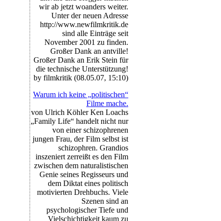
wir ab jetzt woanders weiter.
Unter der neuen Adresse
http://www.newfilmkritik.de
sind alle Einträge seit
November 2001 zu finden.
Großer Dank an antville!
Großer Dank an Erik Stein für
die technische Unterstützung!
by filmkritik (08.05.07, 15:10)
Warum ich keine „politischen“
Filme mache.
von Ulrich Köhler Ken Loachs
„Family Life“ handelt nicht nur
von einer schizophrenen
jungen Frau, der Film selbst ist
schizophren. Grandios
inszeniert zerreißt es den Film
zwischen dem naturalistischen
Genie seines Regisseurs und
dem Diktat eines politisch
motivierten Drehbuchs. Viele
Szenen sind an
psychologischer Tiefe und
Vielschichtigkeit kaum zu