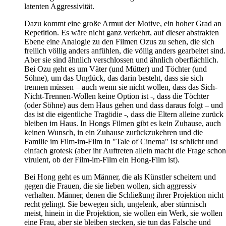
latenten Aggressivität.
Dazu kommt eine große Armut der Motive, ein hoher Grad an
Repetition. Es wäre nicht ganz verkehrt, auf dieser abstrakten
Ebene eine Analogie zu den Filmen Ozus zu sehen, die sich
freilich völlig anders anfühlen, die völlig anders gearbeitet sind.
Aber sie sind ähnlich verschlossen und ähnlich oberflächlich.
Bei Ozu geht es um Väter (und Mütter) und Töchter (und
Söhne), um das Unglück, das darin besteht, dass sie sich
trennen müssen – auch wenn sie nicht wollen, dass das Sich-
Nicht-Trennen-Wollen keine Option ist -, dass die Töchter
(oder Söhne) aus dem Haus gehen und dass daraus folgt – und
das ist die eigentliche Tragödie -, dass die Eltern alleine zurück
bleiben im Haus. In Hongs Filmen gibt es kein Zuhause, auch
keinen Wunsch, in ein Zuhause zurückzukehren und die
Familie im Film-im-Film in "Tale of Cinema" ist schlicht und
einfach grotesk (aber ihr Auftreten allein macht die Frage schon
virulent, ob der Film-im-Film ein Hong-Film ist).
Bei Hong geht es um Männer, die als Künstler scheitern und
gegen die Frauen, die sie lieben wollen, sich aggressiv
verhalten. Männer, denen die Schließung ihrer Projektion nicht
recht gelingt. Sie bewegen sich, ungelenk, aber stürmisch
meist, hinein in die Projektion, sie wollen ein Werk, sie wollen
eine Frau, aber sie bleiben stecken, sie tun das Falsche und