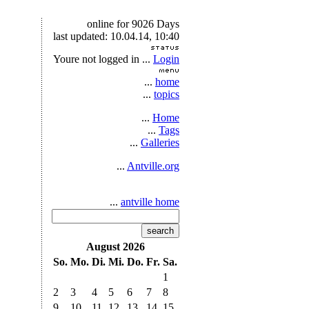
online for 9026 Days
last updated: 10.04.14, 10:40
Youre not logged in ...
Login
...
home
...
topics
...
Home
...
Tags
...
Galleries
...
Antville.org
...
antville home
search
August 2026
So.
Mo.
Di.
Mi.
Do.
Fr.
Sa.
1
2
3
4
5
6
7
8
9
10
11
12
13
14
15