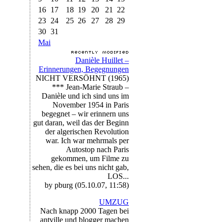
16
17
18
19
20
21
22
23
24
25
26
27
28
29
30
31
Mai
Danièle Huillet –
Erinnerungen, Begegnungen
NICHT VERSÖHNT (1965)
*** Jean-Marie Straub –
Danièle und ich sind uns im
November 1954 in Paris
begegnet – wir erinnern uns
gut daran, weil das der Beginn
der algerischen Revolution
war. Ich war mehrmals per
Autostop nach Paris
gekommen, um Filme zu
sehen, die es bei uns nicht gab,
LOS...
by pburg (05.10.07, 11:58)
UMZUG
Nach knapp 2000 Tagen bei
antville und blogger machen