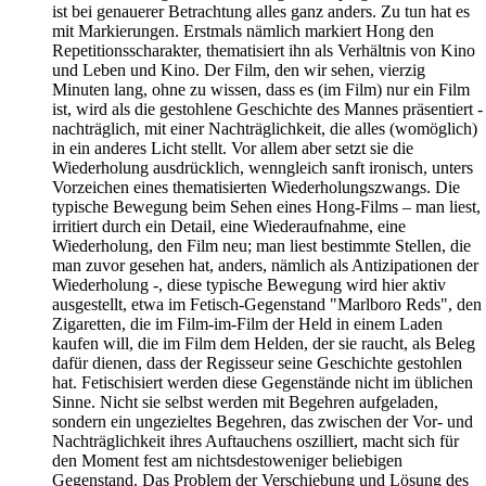
ist bei genauerer Betrachtung alles ganz anders. Zu tun hat es
mit Markierungen. Erstmals nämlich markiert Hong den
Repetitionsscharakter, thematisiert ihn als Verhältnis von Kino
und Leben und Kino. Der Film, den wir sehen, vierzig
Minuten lang, ohne zu wissen, dass es (im Film) nur ein Film
ist, wird als die gestohlene Geschichte des Mannes präsentiert -
nachträglich, mit einer Nachträglichkeit, die alles (womöglich)
in ein anderes Licht stellt. Vor allem aber setzt sie die
Wiederholung ausdrücklich, wenngleich sanft ironisch, unters
Vorzeichen eines thematisierten Wiederholungszwangs. Die
typische Bewegung beim Sehen eines Hong-Films – man liest,
irritiert durch ein Detail, eine Wiederaufnahme, eine
Wiederholung, den Film neu; man liest bestimmte Stellen, die
man zuvor gesehen hat, anders, nämlich als Antizipationen der
Wiederholung -, diese typische Bewegung wird hier aktiv
ausgestellt, etwa im Fetisch-Gegenstand "Marlboro Reds", den
Zigaretten, die im Film-im-Film der Held in einem Laden
kaufen will, die im Film dem Helden, der sie raucht, als Beleg
dafür dienen, dass der Regisseur seine Geschichte gestohlen
hat. Fetischisiert werden diese Gegenstände nicht im üblichen
Sinne. Nicht sie selbst werden mit Begehren aufgeladen,
sondern ein ungezieltes Begehren, das zwischen der Vor- und
Nachträglichkeit ihres Auftauchens oszilliert, macht sich für
den Moment fest am nichtsdestoweniger beliebigen
Gegenstand. Das Problem der Verschiebung und Lösung des