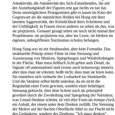
Attraktivität, die Attraktivität des Sich-Entziehenden, die mit
der Anziehungskraft der Figuren rein gar nichts zu tun hat.
Denn unerträglichere Protagonisten gibt es kaum im Kino der
Gegenwart als die männlichen Helden bei Hong mit ihrer
latenten Aggressivität, der Kleinlichkeit ihres Scheiterns und
der Unfähigkeit, in Frauen etwas anderes zu sehen als das, was
sie projizieren. Genauer gesagt sehen sie noch nicht einmal ihre
Projektionen: sie projizieren nur, aber ins Leere, sie bleiben im
eigenen, unbegriffenen Narzissmus echolos befangen.
Hong Sang-soo ist ein Strukturalist, aber kein Formalist. Das
strukturelle Prinzip seiner Filme ist eine Streuung und
Ausstreuung von Motiven, Spiegelungen und Wiederholungen
in der Fläche. Man muss höllisch Acht geben aufs Detail, da
Signale oft untermarkiert sind (wenn auch keineswegs immer);
aber dass man sie erkennt, heißt nicht, dass man sie lesen kann.
Sie entziehen sich vielmehr der Lesbarkeit ins Strukturelle.
Und die Struktur selbst bleibt unlesbar, da sie nicht die
Regularität einer Form gewinnt, sondern einer beliebigen
Streuung gehorcht, eher dem Schein nach als prinzipiell
geordnet durch die Zweiteilung und Spiegelung der Narration;
was Grund-Struktur scheint, ist viel eher Form als
trompe-l'oeil
,
ein Anhalt, der einem unter dem Denken zerfällt. Die Streuung
der Motive auf der flachen Oberfläche führt so zur Flucht nicht
des Gedankens, sondern des Denkens: "Ich muss denken",