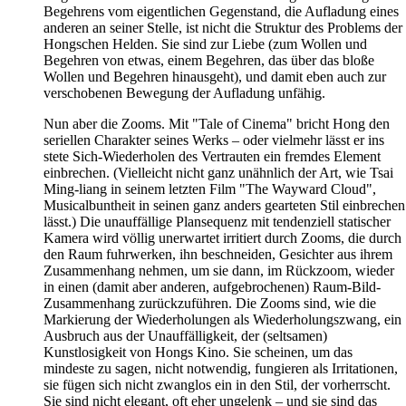
Begehrens vom eigentlichen Gegenstand, die Aufladung eines
anderen an seiner Stelle, ist nicht die Struktur des Problems der
Hongschen Helden. Sie sind zur Liebe (zum Wollen und
Begehren von etwas, einem Begehren, das über das bloße
Wollen und Begehren hinausgeht), und damit eben auch zur
verschobenen Bewegung der Aufladung unfähig.
Nun aber die Zooms. Mit "Tale of Cinema" bricht Hong den
seriellen Charakter seines Werks – oder vielmehr lässt er ins
stete Sich-Wiederholen des Vertrauten ein fremdes Element
einbrechen. (Vielleicht nicht ganz unähnlich der Art, wie Tsai
Ming-liang in seinem letzten Film "The Wayward Cloud",
Musicalbuntheit in seinen ganz anders gearteten Stil einbrechen
lässt.) Die unauffällige Plansequenz mit tendenziell statischer
Kamera wird völlig unerwartet irritiert durch Zooms, die durch
den Raum fuhrwerken, ihn beschneiden, Gesichter aus ihrem
Zusammenhang nehmen, um sie dann, im Rückzoom, wieder
in einen (damit aber anderen, aufgebrochenen) Raum-Bild-
Zusammenhang zurückzuführen. Die Zooms sind, wie die
Markierung der Wiederholungen als Wiederholungszwang, ein
Ausbruch aus der Unauffälligkeit, der (seltsamen)
Kunstlosigkeit von Hongs Kino. Sie scheinen, um das
mindeste zu sagen, nicht notwendig, fungieren als Irritationen,
sie fügen sich nicht zwanglos ein in den Stil, der vorherrscht.
Sie sind nicht elegant, oft eher ungelenk – und sie sind das