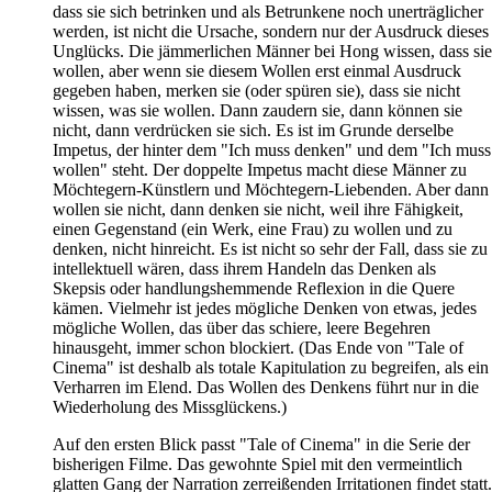
dass sie sich betrinken und als Betrunkene noch unerträglicher
werden, ist nicht die Ursache, sondern nur der Ausdruck dieses
Unglücks. Die jämmerlichen Männer bei Hong wissen, dass sie
wollen, aber wenn sie diesem Wollen erst einmal Ausdruck
gegeben haben, merken sie (oder spüren sie), dass sie nicht
wissen, was sie wollen. Dann zaudern sie, dann können sie
nicht, dann verdrücken sie sich. Es ist im Grunde derselbe
Impetus, der hinter dem "Ich muss denken" und dem "Ich muss
wollen" steht. Der doppelte Impetus macht diese Männer zu
Möchtegern-Künstlern und Möchtegern-Liebenden. Aber dann
wollen sie nicht, dann denken sie nicht, weil ihre Fähigkeit,
einen Gegenstand (ein Werk, eine Frau) zu wollen und zu
denken, nicht hinreicht. Es ist nicht so sehr der Fall, dass sie zu
intellektuell wären, dass ihrem Handeln das Denken als
Skepsis oder handlungshemmende Reflexion in die Quere
kämen. Vielmehr ist jedes mögliche Denken von etwas, jedes
mögliche Wollen, das über das schiere, leere Begehren
hinausgeht, immer schon blockiert. (Das Ende von "Tale of
Cinema" ist deshalb als totale Kapitulation zu begreifen, als ein
Verharren im Elend. Das Wollen des Denkens führt nur in die
Wiederholung des Missglückens.)
Auf den ersten Blick passt "Tale of Cinema" in die Serie der
bisherigen Filme. Das gewohnte Spiel mit den vermeintlich
glatten Gang der Narration zerreißenden Irritationen findet statt.