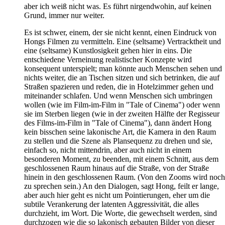
aber ich weiß nicht was. Es führt nirgendwohin, auf keinen
Grund, immer nur weiter.
Es ist schwer, einem, der sie nicht kennt, einen Eindruck von
Hongs Filmen zu vermitteln. Eine (seltsame) Vertracktheit und
eine (seltsame) Kunstlosigkeit gehen hier in eins. Die
entschiedene Verneinung realistischer Konzepte wird
konsequent unterspielt; man könnte auch Menschen sehen und
nichts weiter, die an Tischen sitzen und sich betrinken, die auf
Straßen spazieren und reden, die in Hotelzimmer gehen und
miteinander schlafen. Und wenn Menschen sich umbringen
wollen (wie im Film-im-Film in "Tale of Cinema") oder wenn
sie im Sterben liegen (wie in der zweiten Hälfte der Regisseur
des Films-im-Film in "Tale of Cinema"), dann ändert Hong
kein bisschen seine lakonische Art, die Kamera in den Raum
zu stellen und die Szene als Plansequenz zu drehen und sie,
einfach so, nicht mittendrin, aber auch nicht in einem
besonderen Moment, zu beenden, mit einem Schnitt, aus dem
geschlossenen Raum hinaus auf die Straße, von der Straße
hinein in den geschlossenen Raum. (Von den Zooms wird noch
zu sprechen sein.) An den Dialogen, sagt Hong, feilt er lange,
aber auch hier geht es nicht um Pointierungen, eher um die
subtile Verankerung der latenten Aggressivität, die alles
durchzieht, im Wort. Die Worte, die gewechselt werden, sind
durchzogen wie die so lakonisch gebauten Bilder von dieser