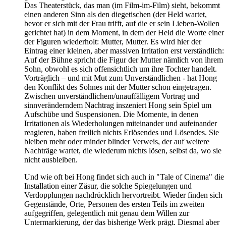
Das Theaterstück, das man (im Film-im-Film) sieht, bekommt
einen anderen Sinn als den diegetischen (der Held wartet,
bevor er sich mit der Frau trifft, auf die er sein Lieben-Wollen
gerichtet hat) in dem Moment, in dem der Held die Worte einer
der Figuren wiederholt: Mutter, Mutter. Es wird hier der
Eintrag einer kleinen, aber massiven Irritation erst verständlich:
Auf der Bühne spricht die Figur der Mutter nämlich von ihrem
Sohn, obwohl es sich offensichtlich um ihre Tochter handelt.
Vorträglich – und mit Mut zum Unverständlichen - hat Hong
den Konflikt des Sohnes mit der Mutter schon eingetragen.
Zwischen unverständlichem/unauffälligem Vortrag und
sinnveränderndem Nachtrag inszeniert Hong sein Spiel um
Aufschübe und Suspensionen. Die Momente, in denen
Irritationen als Wiederholungen miteinander und aufeinander
reagieren, haben freilich nichts Erlösendes und Lösendes. Sie
bleiben mehr oder minder blinder Verweis, der auf weitere
Nachträge wartet, die wiederum nichts lösen, selbst da, wo sie
nicht ausbleiben.
Und wie oft bei Hong findet sich auch in "Tale of Cinema" die
Installation einer Zäsur, die solche Spiegelungen und
Verdopplungen nachdrücklich hervortreibt. Wieder finden sich
Gegenstände, Orte, Personen des ersten Teils im zweiten
aufgegriffen, gelegentlich mit genau dem Willen zur
Untermarkierung, der das bisherige Werk prägt. Diesmal aber