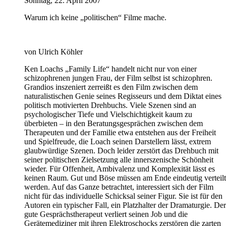
Sonntag, 22. April 2007
Warum ich keine „politischen“ Filme mache.
von Ulrich Köhler
Ken Loachs „Family Life“ handelt nicht nur von einer
schizophrenen jungen Frau, der Film selbst ist schizophren.
Grandios inszeniert zerreißt es den Film zwischen dem
naturalistischen Genie seines Regisseurs und dem Diktat eines
politisch motivierten Drehbuchs. Viele Szenen sind an
psychologischer Tiefe und Vielschichtigkeit kaum zu
überbieten – in den Beratungsgesprächen zwischen dem
Therapeuten und der Familie etwa entstehen aus der Freiheit
und Spielfreude, die Loach seinen Darstellern lässt, extrem
glaubwürdige Szenen. Doch leider zerstört das Drehbuch mit
seiner politischen Zielsetzung alle innerszenische Schönheit
wieder. Für Offenheit, Ambivalenz und Komplexität lässt es
keinen Raum. Gut und Böse müssen am Ende eindeutig verteilt
werden. Auf das Ganze betrachtet, interessiert sich der Film
nicht für das individuelle Schicksal seiner Figur. Sie ist für den
Autoren ein typischer Fall, ein Platzhalter der Dramaturgie. Der
gute Gesprächstherapeut verliert seinen Job und die
Gerätemediziner mit ihren Elektroschocks zerstören die zarten