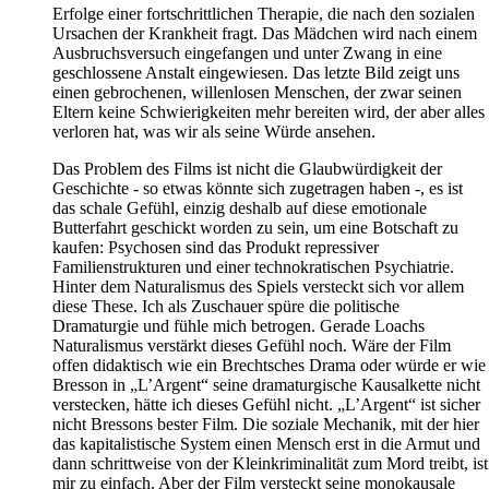
Erfolge einer fortschrittlichen Therapie, die nach den sozialen
Ursachen der Krankheit fragt. Das Mädchen wird nach einem
Ausbruchsversuch eingefangen und unter Zwang in eine
geschlossene Anstalt eingewiesen. Das letzte Bild zeigt uns
einen gebrochenen, willenlosen Menschen, der zwar seinen
Eltern keine Schwierigkeiten mehr bereiten wird, der aber alles
verloren hat, was wir als seine Würde ansehen.
Das Problem des Films ist nicht die Glaubwürdigkeit der
Geschichte - so etwas könnte sich zugetragen haben -, es ist
das schale Gefühl, einzig deshalb auf diese emotionale
Butterfahrt geschickt worden zu sein, um eine Botschaft zu
kaufen: Psychosen sind das Produkt repressiver
Familienstrukturen und einer technokratischen Psychiatrie.
Hinter dem Naturalismus des Spiels versteckt sich vor allem
diese These. Ich als Zuschauer spüre die politische
Dramaturgie und fühle mich betrogen. Gerade Loachs
Naturalismus verstärkt dieses Gefühl noch. Wäre der Film
offen didaktisch wie ein Brechtsches Drama oder würde er wie
Bresson in „L’Argent“ seine dramaturgische Kausalkette nicht
verstecken, hätte ich dieses Gefühl nicht. „L’Argent“ ist sicher
nicht Bressons bester Film. Die soziale Mechanik, mit der hier
das kapitalistische System einen Mensch erst in die Armut und
dann schrittweise von der Kleinkriminalität zum Mord treibt, ist
mir zu einfach. Aber der Film versteckt seine monokausale