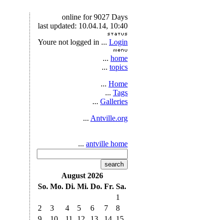
online for 9027 Days
last updated: 10.04.14, 10:40
Youre not logged in ...
Login
...
home
...
topics
...
Home
...
Tags
...
Galleries
...
Antville.org
...
antville home
search
August 2026
So.
Mo.
Di.
Mi.
Do.
Fr.
Sa.
1
2
3
4
5
6
7
8
9
10
11
12
13
14
15