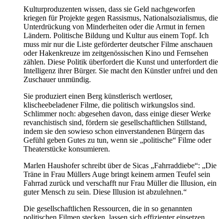
Kulturproduzenten wissen, dass sie Geld nachgeworfen
kriegen für Projekte gegen Rassismus, Nationalsozialismus, die
Unterdrückung von Minderheiten oder die Armut in fernen
Ländern. Politische Bildung und Kultur aus einem Topf. Ich
muss mir nur die Liste geförderter deutscher Filme anschauen
oder Hakenkreuze im zeitgenössischen Kino und Fernsehen
zählen. Diese Politik überfordert die Kunst und unterfordert die
Intelligenz ihrer Bürger. Sie macht den Künstler unfrei und den
Zuschauer unmündig.
Sie produziert einen Berg künstlerisch wertloser,
klischeebeladener Filme, die politisch wirkungslos sind.
Schlimmer noch: abgesehen davon, dass einige dieser Werke
revanchistisch sind, fördern sie gesellschaftlichen Stillstand,
indem sie den sowieso schon einverstandenen Bürgern das
Gefühl geben Gutes zu tun, wenn sie „politische“ Filme oder
Theaterstücke konsumieren.
Marlen Haushofer schreibt über de Sicas „Fahrraddiebe“: „Die
Träne in Frau Müllers Auge bringt keinem armen Teufel sein
Fahrrad zurück und verschafft nur Frau Müller die Illusion, ein
guter Mensch zu sein. Diese Illusion ist abzulehnen.“
Die gesellschaftlichen Ressourcen, die in so genannten
politischen Filmen stecken, lassen sich effizienter einsetzen.