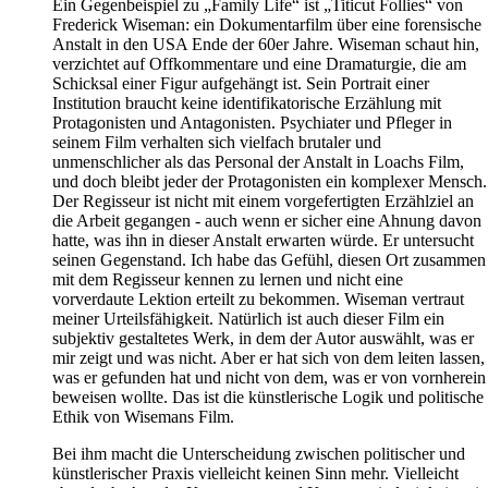
Ein Gegenbeispiel zu „Family Life“ ist „Titicut Follies“ von
Frederick Wiseman: ein Dokumentarfilm über eine forensische
Anstalt in den USA Ende der 60er Jahre. Wiseman schaut hin,
verzichtet auf Offkommentare und eine Dramaturgie, die am
Schicksal einer Figur aufgehängt ist. Sein Portrait einer
Institution braucht keine identifikatorische Erzählung mit
Protagonisten und Antagonisten. Psychiater und Pfleger in
seinem Film verhalten sich vielfach brutaler und
unmenschlicher als das Personal der Anstalt in Loachs Film,
und doch bleibt jeder der Protagonisten ein komplexer Mensch.
Der Regisseur ist nicht mit einem vorgefertigten Erzählziel an
die Arbeit gegangen - auch wenn er sicher eine Ahnung davon
hatte, was ihn in dieser Anstalt erwarten würde. Er untersucht
seinen Gegenstand. Ich habe das Gefühl, diesen Ort zusammen
mit dem Regisseur kennen zu lernen und nicht eine
vorverdaute Lektion erteilt zu bekommen. Wiseman vertraut
meiner Urteilsfähigkeit. Natürlich ist auch dieser Film ein
subjektiv gestaltetes Werk, in dem der Autor auswählt, was er
mir zeigt und was nicht. Aber er hat sich von dem leiten lassen,
was er gefunden hat und nicht von dem, was er von vornherein
beweisen wollte. Das ist die künstlerische Logik und politische
Ethik von Wisemans Film.
Bei ihm macht die Unterscheidung zwischen politischer und
künstlerischer Praxis vielleicht keinen Sinn mehr. Vielleicht