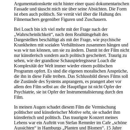
Argumentationskette nicht hinter einer quasi dokumentarischen
Fassade und täuscht mich nie über seine Absichten. Die Form
ist eben auch politisch. Sie verrät viel über die Haltung des
Filmemachers gegenüber Figuren und Zuschauern.
Bei Loach bin ich viel mehr mit der Frage nach der
„Wahrscheinlichkeit“, nach dem Realitätsgehalt des
Dargestellten beschäftigt als mit der Frage, wie psychische
Krankheiten mit sozialen Verhältnissen zusammen hängen und
was wir tun können, um sie zu ändern. Damit ist der Film nicht
nur künstlerisch sondern auch politisch gescheitert. Traurig zu
sehen, wie der grandiose Schauspielregisseur Loach die
Komplexität der Welt immer wieder einem politischen
Programm opfert. Es sind die eigenen moralischen Ansprüche,
die ihn in diese Falle treiben. Das Schlussbild dieses Films soll
die Zustände des Systems anprangern, es prangert aber vor
allem den Film selbst an: die Hauptfigur ist nicht Opfer der
Psychiatrie, sie ist Opfer der Instrumentalisierung durch den
Film.
In meinen Augen schadet diesem Film die Vermischung
politischer und künstlerischer Motive sehr, sie schadet ihm
künstlerisch und politisch. Das traurigste Konzert meines
Lebens war ein Auftritt von Stefan Remmler im Cafe „schöne
Aussichten“ in Hamburgs „Planten und Blomen“. 15 Jahre