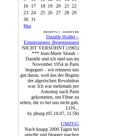
16
17
18
19
20
21
22
23
24
25
26
27
28
29
30
31
Mai
Danièle Huillet –
Erinnerungen, Begegnungen
NICHT VERSÖHNT (1965)
*** Jean-Marie Straub –
Danièle und ich sind uns im
November 1954 in Paris
begegnet – wir erinnern uns
gut daran, weil das der Beginn
der algerischen Revolution
war. Ich war mehrmals per
Autostop nach Paris
gekommen, um Filme zu
sehen, die es bei uns nicht gab,
LOS...
by pburg (05.10.07, 11:58)
UMZUG
Nach knapp 2000 Tagen bei
antville und blogger machen