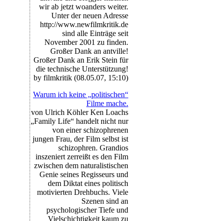
wir ab jetzt woanders weiter.
Unter der neuen Adresse
http://www.newfilmkritik.de
sind alle Einträge seit
November 2001 zu finden.
Großer Dank an antville!
Großer Dank an Erik Stein für
die technische Unterstützung!
by filmkritik (08.05.07, 15:10)
Warum ich keine „politischen“
Filme mache.
von Ulrich Köhler Ken Loachs
„Family Life“ handelt nicht nur
von einer schizophrenen
jungen Frau, der Film selbst ist
schizophren. Grandios
inszeniert zerreißt es den Film
zwischen dem naturalistischen
Genie seines Regisseurs und
dem Diktat eines politisch
motivierten Drehbuchs. Viele
Szenen sind an
psychologischer Tiefe und
Vielschichtigkeit kaum zu